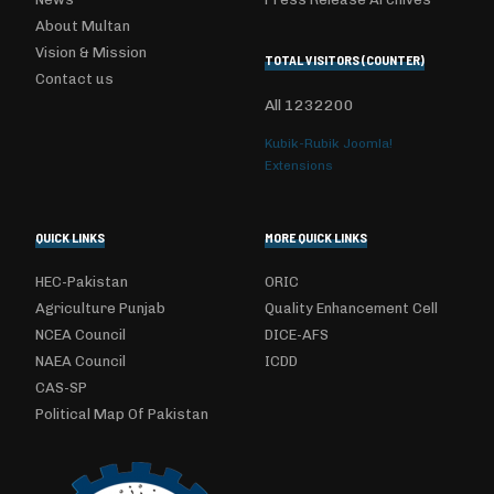
About Multan
Vision & Mission
TOTAL VISITORS (COUNTER)
Contact us
All
1232200
Kubik-Rubik Joomla!
Extensions
QUICK LINKS
MORE QUICK LINKS
HEC-Pakistan
ORIC
Agriculture Punjab
Quality Enhancement Cell
NCEA Council
DICE-AFS
NAEA Council
ICDD
CAS-SP
Political Map Of Pakistan