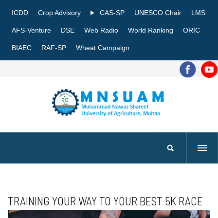
ICDD
Crop Advisory
CAS-SP
UNESCO Chair
LMS
AFS-Venture
DSE
Web Radio
World Ranking
ORIC
BIAEC
RAF-SP
Wheat Campaign
TRAINING YOUR WAY TO YOUR BEST 5K RACE