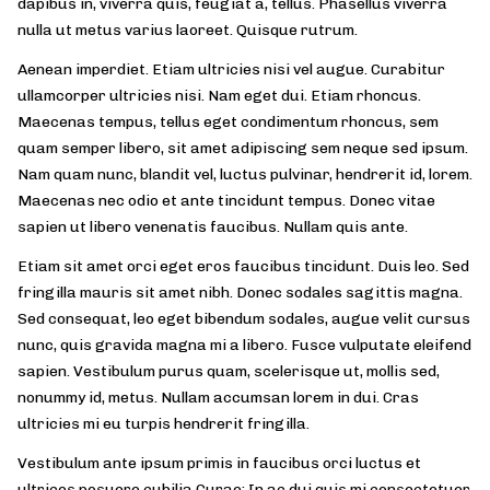
dapibus in, viverra quis, feugiat a, tellus. Phasellus viverra
nulla ut metus varius laoreet. Quisque rutrum.
Aenean imperdiet. Etiam ultricies nisi vel augue. Curabitur
ullamcorper ultricies nisi. Nam eget dui. Etiam rhoncus.
Maecenas tempus, tellus eget condimentum rhoncus, sem
quam semper libero, sit amet adipiscing sem neque sed ipsum.
Nam quam nunc, blandit vel, luctus pulvinar, hendrerit id, lorem.
Maecenas nec odio et ante tincidunt tempus. Donec vitae
sapien ut libero venenatis faucibus. Nullam quis ante.
Etiam sit amet orci eget eros faucibus tincidunt. Duis leo. Sed
fringilla mauris sit amet nibh. Donec sodales sagittis magna.
Sed consequat, leo eget bibendum sodales, augue velit cursus
nunc, quis gravida magna mi a libero. Fusce vulputate eleifend
sapien. Vestibulum purus quam, scelerisque ut, mollis sed,
nonummy id, metus. Nullam accumsan lorem in dui. Cras
ultricies mi eu turpis hendrerit fringilla.
Vestibulum ante ipsum primis in faucibus orci luctus et
ultrices posuere cubilia Curae; In ac dui quis mi consectetuer