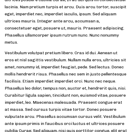
lacinia. Nam pretium turpis et arcu. Duis arcu tortor, suscipit
eget, imperdiet nec, imperdiet iaculis, ipsum. Sed aliquam
ultrices mauris. Integer ante arcu, accumsan a,
consectetuer eget, posuere ut, mauris. Praesent adipiscing.
Phasellus ullamcorper ipsum rutrum nunc. Nunc nonummy
metus.
Vestibulum volutpat pretium libero. Cras id dui. Aenean ut
eros et nisl sagittis vestibulum. Nullam nulla eros, ultricies sit
amet, nonummy id, imperdiet feugiat, pede. Sed lectus. Donec
mollis hendrerit risus. Phasellus nec sem in justo pellentesque
facilisis. Etiam imperdiet imperdiet orci. Nunc nec neque.
Phasellus leo dolor, tempus non, auctor et, hendrerit quis, nisi.
Curabitur ligula sapien, tincidunt non, euismod vitae, posuere
imperdiet, leo. Maecenas malesuada. Praesent congue erat
at massa. Sed cursus turpis vitae tortor. Donec posuere
vulputate arcu. Phasellus accumsan cursus velit. Vestibulum
ante ipsum primis in faucibus orci luctus et ultrices posuere
cubilia Curae; Sed aliquam, nisi quis porttitor congue, elit erat