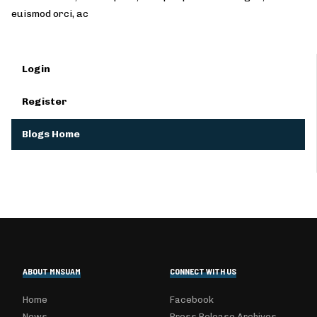
euismod orci, ac
Login
Register
Blogs Home
ABOUT MNSUAM
CONNECT WITH US
Home
Facebook
News
Press Release Archives